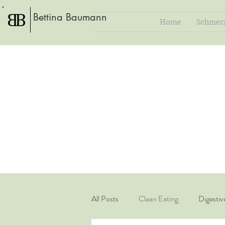
Bettina Baumann
Home
Schmerz
All Posts
Clean Eating
Digestiv