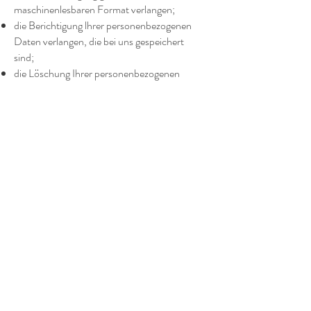
maschinenlesbaren Format verlangen;
die Berichtigung lhrer personenbezogenen
Daten verlangen, die bei uns gespeichert
sind;
die Löschung Ihrer personenbezogenen
Daten verlangen;
der Verarbeitung Ihrer personenbezogenen
Daten durch uns widersprechen;
die Einschränkung der Verarbeitung Ihrer
personenbezogenen Daten verlangen, oder
eine Beschwerde bei einer Aufsichtsbehörde
einreichen.
Bitte beachten Sie jedoch, dass diese Rechte
nicht uneingeschränkt gültig sind und
unseren eigenen berechtigten Interessen und
regulatorischen Anforderungen unterliegen
können. Wenn Sie allgemeine Fragen zu den
von uns erfassten personenbezogenen
Daten und deren Verwendung haben,